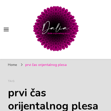
Trbušni ples | Škola
Škola orijentalnog (trbušnog) plesa, Pančevo
orijentalnog plesa Dalia
Home
prvi čas orijentalnog plesa
Pančevo
TAG
prvi čas
orijentalnog plesa