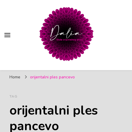
Trbušni ples | Škola
Škola orijentalnog (trbušnog) plesa, Pančevo
orijentalnog plesa Dalia
Home
orijentalni ples pancevo
Pančevo
TAG
orijentalni ples
pancevo