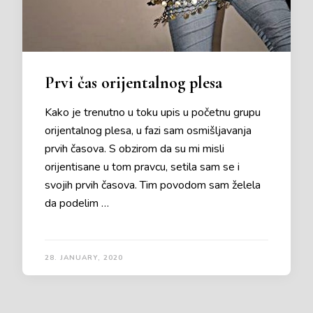
Prvi čas orijentalnog plesa
Kako je trenutno u toku upis u početnu grupu
orijentalnog plesa, u fazi sam osmišljavanja
prvih časova. S obzirom da su mi misli
orijentisane u tom pravcu, setila sam se i
svojih prvih časova. Tim povodom sam želela
da podelim …
28. JANUARY, 2020