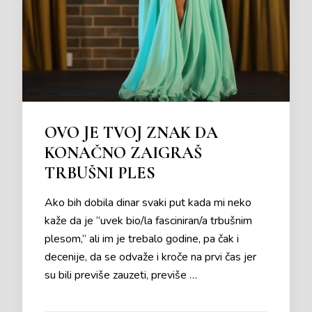
OVO JE TVOJ ZNAK DA
KONAČNO ZAIGRAŠ
TRBUŠNI PLES
Ako bih dobila dinar svaki put kada mi neko
kaže da je “uvek bio/la fasciniran/a trbušnim
plesom,” ali im je trebalo godine, pa čak i
decenije, da se odvaže i kroče na prvi čas jer
su bili previše zauzeti, previše …