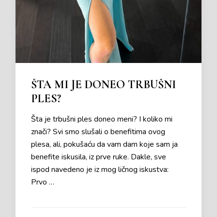
ŠTA MI JE DONEO TRBUŠNI
PLES?
Šta je trbušni ples doneo meni? I koliko mi
znači? Svi smo slušali o benefitima ovog
plesa, ali, pokušaću da vam dam koje sam ja
benefite iskusila, iz prve ruke. Dakle, sve
ispod navedeno je iz mog ličnog iskustva:
Prvo …