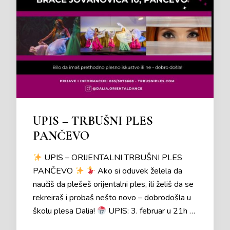
UPIS – TRBUŠNI PLES
PANČEVO
UPIS – ORIJENTALNI TRBUŠNI PLES
PANČEVO
Ako si oduvek želela da
naučiš da plešeš orijentalni ples, ili želiš da se
rekreiraš i probaš nešto novo – dobrodošla u
školu plesa Dalia!
UPIS: 3. februar u 21h …