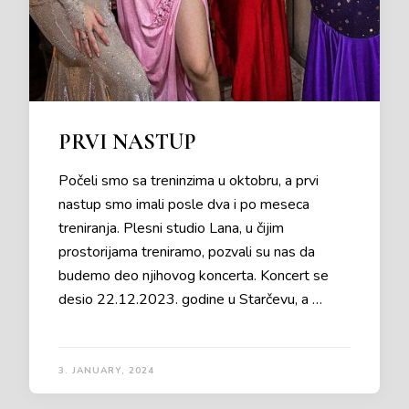
PRVI NASTUP
Počeli smo sa treninzima u oktobru, a prvi
nastup smo imali posle dva i po meseca
treniranja. Plesni studio Lana, u čijim
prostorijama treniramo, pozvali su nas da
budemo deo njihovog koncerta. Koncert se
desio 22.12.2023. godine u Starčevu, a …
3. JANUARY, 2024