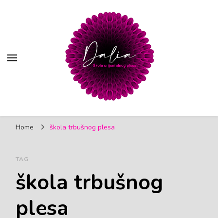
Trbušni ples | Škola
Škola orijentalnog (trbušnog) plesa, Pančevo
orijentalnog plesa Dalia
Home
škola trbušnog plesa
Pančevo
TAG
škola trbušnog
plesa