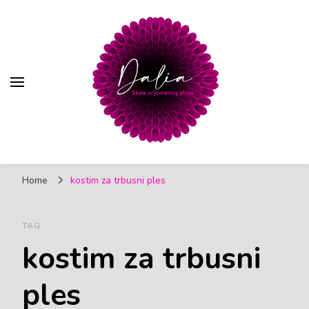
Trbušni ples | Škola
Škola orijentalnog (trbušnog) plesa, Pančevo
orijentalnog plesa Dalia
Home
kostim za trbusni ples
Pančevo
TAG
kostim za trbusni
ples