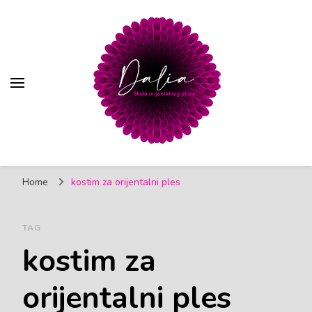
Trbušni ples | Škola
Škola orijentalnog (trbušnog) plesa, Pančevo
orijentalnog plesa Dalia
Home
kostim za orijentalni ples
Pančevo
TAG
kostim za
orijentalni ples